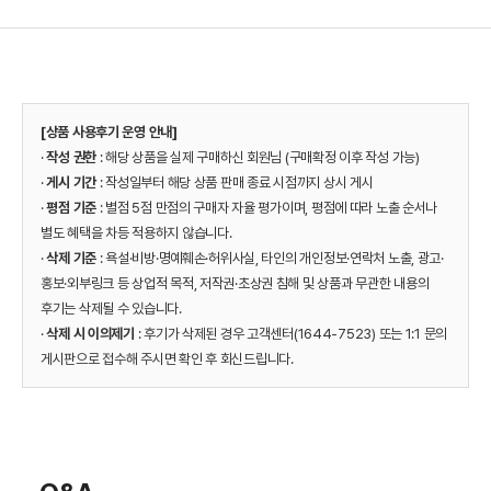
[상품 사용후기 운영 안내]
·
작성 권한
: 해당 상품을 실제 구매하신 회원님 (구매확정 이후 작성 가능)
·
게시 기간
: 작성일부터 해당 상품 판매 종료 시점까지 상시 게시
·
평점 기준
: 별점 5점 만점의 구매자 자율 평가이며, 평점에 따라 노출 순서나
별도 혜택을 차등 적용하지 않습니다.
·
삭제 기준
: 욕설·비방·명예훼손·허위사실, 타인의 개인정보·연락처 노출, 광고·
홍보·외부링크 등 상업적 목적, 저작권·초상권 침해 및 상품과 무관한 내용의
후기는 삭제될 수 있습니다.
·
삭제 시 이의제기
: 후기가 삭제된 경우 고객센터(1644-7523) 또는 1:1 문의
게시판으로 접수해 주시면 확인 후 회신드립니다.