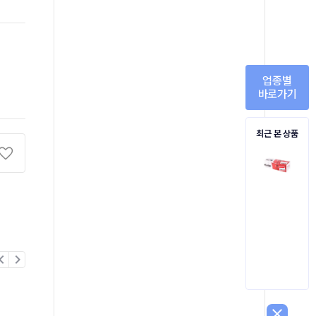
업종별
바로가기
최근 본 상품
on_left
chevron_right
close