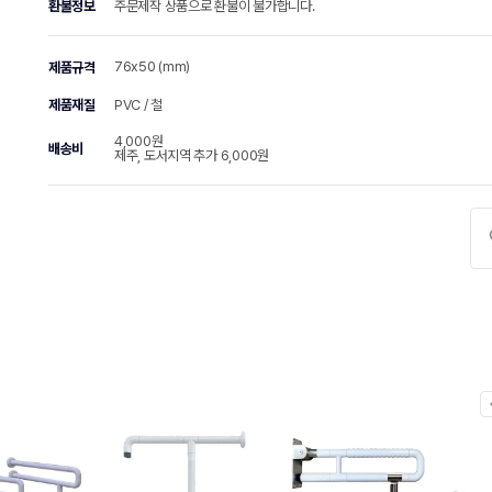
환불정보
주문제작 상품으로 환불이 불가합니다.
76x50 (mm)
제품규격
제품재질
PVC / 철
4,000원
배송비
제주, 도서지역 추가 6,000원
chevr