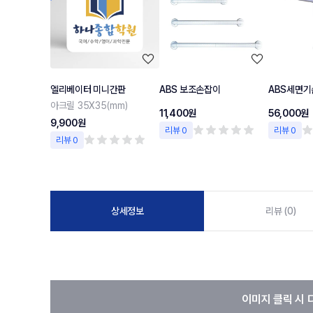
엘리베이터 미니간판
ABS 보조손잡이
ABS세면기
아크릴 35X35(mm)
11,400원
56,000원
9,900원
리뷰 0
리뷰 0
리뷰 0
상세정보
리뷰 (0)
이미지 클릭 시 