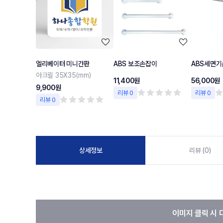
엘리베이터 미니간판
ABS 보조손잡이
ABS세면기
아크릴 35X35(mm)
11,400원
56,000원
9,900원
리뷰 0
리뷰 0
리뷰 0
상세정보
리뷰 (0)
이미지 클릭 시 