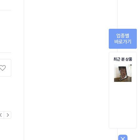
업종별
바로가기
최근 본 상품
on_left
chevron_right
close