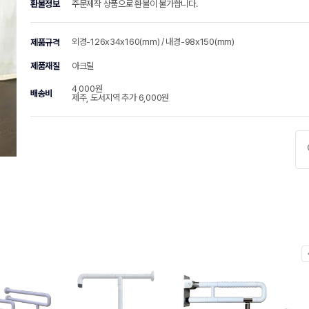
환불정보
주문제작 상품으로 환불이 불가합니다.
외경-126x34x160(mm) / 내경-98x150(mm)
제품규격
제품재질
아크릴
4,000원
배송비
제주, 도서지역 추가 6,000원
chevr