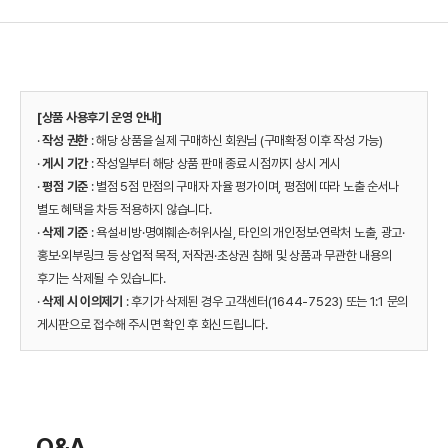
[상품 사용후기 운영 안내]
·
작성 권한
: 해당 상품을 실제 구매하신 회원님 (구매확정 이후 작성 가능)
·
게시 기간
: 작성일부터 해당 상품 판매 종료 시점까지 상시 게시
·
평점 기준
: 별점 5점 만점의 구매자 자율 평가이며, 평점에 따라 노출 순서나
별도 혜택을 차등 적용하지 않습니다.
·
삭제 기준
: 욕설·비방·명예훼손·허위사실, 타인의 개인정보·연락처 노출, 광고·
홍보·외부링크 등 상업적 목적, 저작권·초상권 침해 및 상품과 무관한 내용의
후기는 삭제될 수 있습니다.
·
삭제 시 이의제기
: 후기가 삭제된 경우 고객센터(1644-7523) 또는 1:1 문의
게시판으로 접수해 주시면 확인 후 회신드립니다.
Q&A