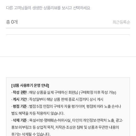
다른 고객님들의 생생한 상품리뷰를 보시고 선택하세요
총
0
개
최근등록순
[상품 사용후기 운영 안내]
·
작성 권한
: 해당 상품을 실제 구매하신 회원님 (구매확정 이후 작성 가능)
·
게시 기간
: 작성일부터 해당 상품 판매 종료 시점까지 상시 게시
·
평점 기준
: 별점 5점 만점의 구매자 자율 평가이며, 평점에 따라 노출 순서나
별도 혜택을 차등 적용하지 않습니다.
·
삭제 기준
: 욕설·비방·명예훼손·허위사실, 타인의 개인정보·연락처 노출, 광고·
홍보·외부링크 등 상업적 목적, 저작권·초상권 침해 및 상품과 무관한 내용의
후기는 삭제될 수 있습니다.