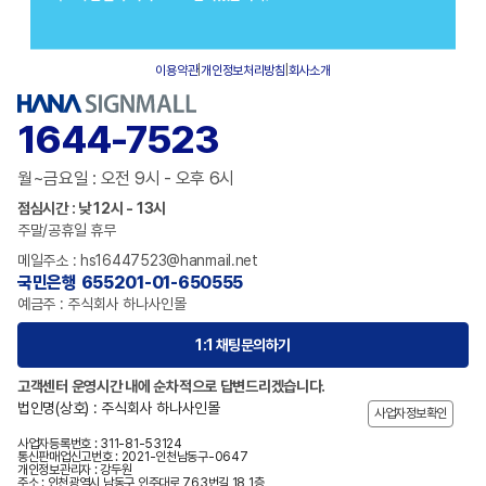
이용약관
|
개인정보처리방침
|
회사소개
1644-7523
월~금요일 : 오전 9시 - 오후 6시
점심시간 : 낮 12시 - 13시
주말/공휴일 휴무
메일주소 : hs16447523@hanmail.net
국민은행 655201-01-650555
예금주 : 주식회사 하나사인몰
1:1 채팅문의하기
고객센터 운영시간 내에 순차적으로 답변드리겠습니다.
법인명(상호) : 주식회사 하나사인몰
사업자정보확인
사업자등록번호 : 311-81-53124
통신판매업신고번호 : 2021-인천남동구-0647
개인정보관리자 : 강두원
주소 : 인천광역시 남동구 인주대로 763번길 18 1층