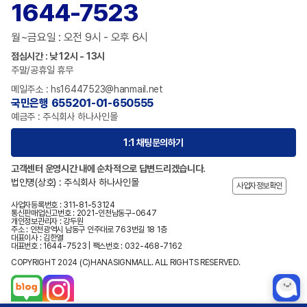
1644-7523
월~금요일 : 오전 9시 - 오후 6시
점심시간 : 낮 12시 - 13시
주말/공휴일 휴무
메일주소 : hs16447523@hanmail.net
국민은행 655201-01-650555
예금주 : 주식회사 하나사인몰
1:1 채팅문의하기
고객센터 운영시간 내에 순차적으로 답변드리겠습니다.
법인명(상호) : 주식회사 하나사인몰
사업자정보확인
사업자등록번호 : 311-81-53124
통신판매업신고번호 : 2021-인천남동구-0647
개인정보관리자 : 강두원
주소 : 인천광역시 남동구 인주대로 763번길 18 1층
대표이사 : 김한열
대표번호 : 1644-7523 | 팩스번호 : 032-468-7162
COPYRIGHT 2024 (C)HANASIGNMALL. ALL RIGHTS RESERVED.