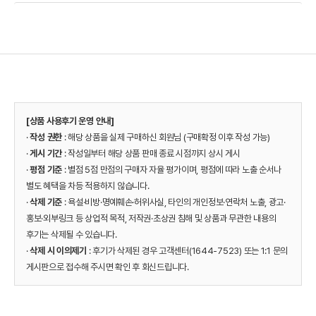
[상품 사용후기 운영 안내]
·
작성 권한
: 해당 상품을 실제 구매하신 회원님 (구매확정 이후 작성 가능)
·
게시 기간
: 작성일부터 해당 상품 판매 종료 시점까지 상시 게시
·
평점 기준
: 별점 5점 만점의 구매자 자율 평가이며, 평점에 따라 노출 순서나
별도 혜택을 차등 적용하지 않습니다.
·
삭제 기준
: 욕설·비방·명예훼손·허위사실, 타인의 개인정보·연락처 노출, 광고·
홍보·외부링크 등 상업적 목적, 저작권·초상권 침해 및 상품과 무관한 내용의
후기는 삭제될 수 있습니다.
·
삭제 시 이의제기
: 후기가 삭제된 경우 고객센터(1644-7523) 또는 1:1 문의
게시판으로 접수해 주시면 확인 후 회신드립니다.