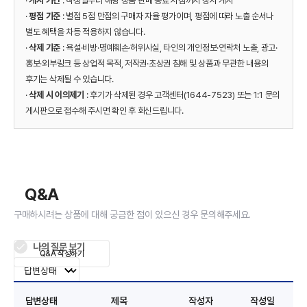
·
게시 기간
: 작성일부터 해당 상품 판매 종료 시점까지 상시 게시
·
평점 기준
: 별점 5점 만점의 구매자 자율 평가이며, 평점에 따라 노출 순서나
별도 혜택을 차등 적용하지 않습니다.
·
삭제 기준
: 욕설·비방·명예훼손·허위사실, 타인의 개인정보·연락처 노출, 광고·
홍보·외부링크 등 상업적 목적, 저작권·초상권 침해 및 상품과 무관한 내용의
후기는 삭제될 수 있습니다.
·
삭제 시 이의제기
: 후기가 삭제된 경우 고객센터(1644-7523) 또는 1:1 문의
게시판으로 접수해 주시면 확인 후 회신드립니다.
Q&A
구매하시려는 상품에 대해 궁금한 점이 있으신 경우 문의해주세요.
나의 질문 보기
Q&A 작성하기
답변상태
제목
작성자
작성일