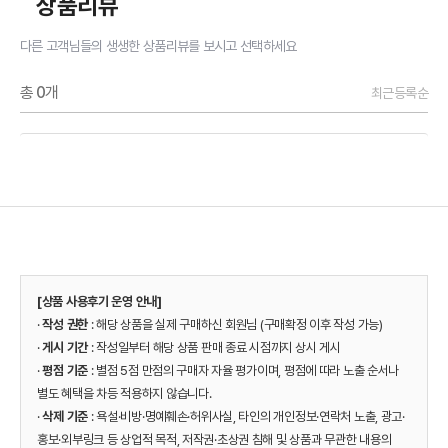
상품리뷰
다른 고객님들의 생생한 상품리뷰를 보시고 선택하세요
총
0
개
최근등록순
[상품 사용후기 운영 안내]
·
작성 권한
: 해당 상품을 실제 구매하신 회원님 (구매확정 이후 작성 가능)
·
게시 기간
: 작성일부터 해당 상품 판매 종료 시점까지 상시 게시
·
평점 기준
: 별점 5점 만점의 구매자 자율 평가이며, 평점에 따라 노출 순서나
별도 혜택을 차등 적용하지 않습니다.
·
삭제 기준
: 욕설·비방·명예훼손·허위사실, 타인의 개인정보·연락처 노출, 광고·
홍보·외부링크 등 상업적 목적, 저작권·초상권 침해 및 상품과 무관한 내용의