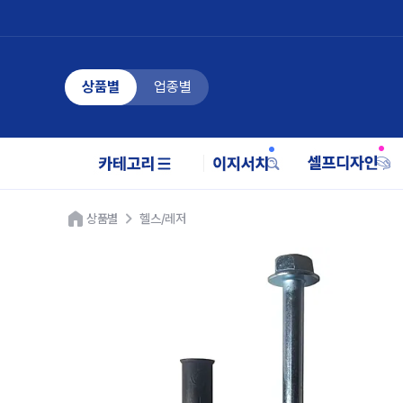
상품별
업종별
상품별
헬스/레저