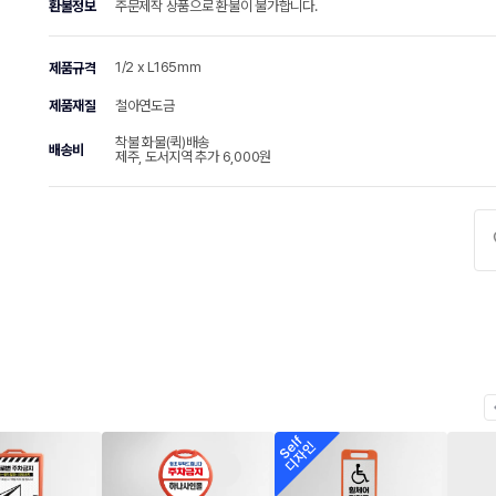
환불정보
주문제작 상품으로 환불이 불가합니다.
1/2 x L165mm
제품규격
제품재질
철아연도금
착불 화물(퀵)배송
배송비
제주, 도서지역 추가 6,000원
chevr