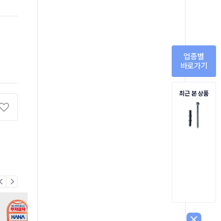
업종별
바로가기
최근 본 상품
on_left
chevron_right
close