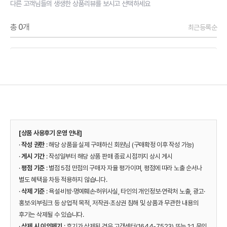
다른 고객님들의 생생한 상품리뷰를 보시고 선택하세요
총
0
개
최근등록순
[상품 사용후기 운영 안내]
·
작성 권한
: 해당 상품을 실제 구매하신 회원님 (구매확정 이후 작성 가능)
·
게시 기간
: 작성일부터 해당 상품 판매 종료 시점까지 상시 게시
·
평점 기준
: 별점 5점 만점의 구매자 자율 평가이며, 평점에 따라 노출 순서나
별도 혜택을 차등 적용하지 않습니다.
·
삭제 기준
: 욕설·비방·명예훼손·허위사실, 타인의 개인정보·연락처 노출, 광고·
홍보·외부링크 등 상업적 목적, 저작권·초상권 침해 및 상품과 무관한 내용의
후기는 삭제될 수 있습니다.
·
삭제 시 이의제기
: 후기가 삭제된 경우 고객센터(1644-7523) 또는 1:1 문의