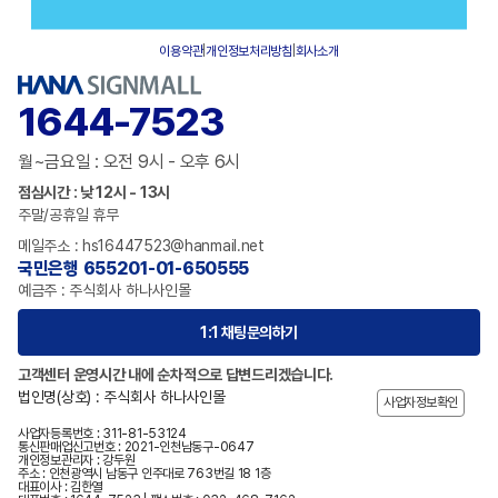
이용약관
|
개인정보처리방침
|
회사소개
1644-7523
월~금요일 : 오전 9시 - 오후 6시
점심시간 : 낮 12시 - 13시
주말/공휴일 휴무
메일주소 : hs16447523@hanmail.net
국민은행 655201-01-650555
예금주 : 주식회사 하나사인몰
1:1 채팅문의하기
고객센터 운영시간 내에 순차적으로 답변드리겠습니다.
법인명(상호) : 주식회사 하나사인몰
사업자정보확인
사업자등록번호 : 311-81-53124
통신판매업신고번호 : 2021-인천남동구-0647
개인정보관리자 : 강두원
주소 : 인천광역시 남동구 인주대로 763번길 18 1층
대표이사 : 김한열