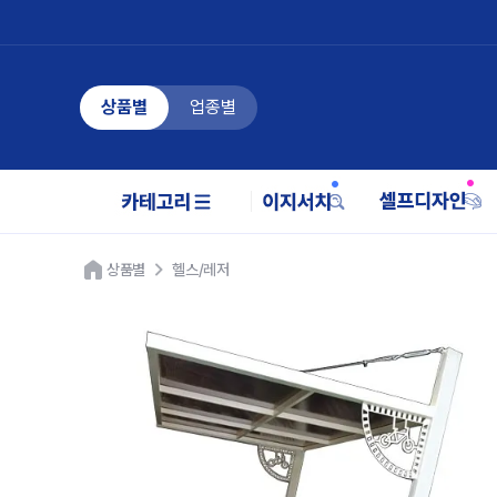
상품별
업종별
상품별
헬스/레저