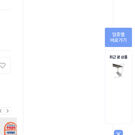
업종별
바로가기
최근 본 상품
on_left
chevron_right
close