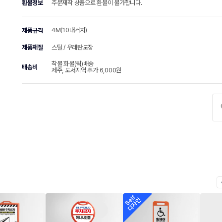
환불정보
주문제작 상품으로 환불이 불가합니다.
4M(10대거치)
제품규격
제품재질
스틸 / 우레탄도장
착불 화물(퀵)배송
배송비
제주, 도서지역 추가 6,000원
chevr