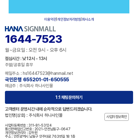
이용약관
|
개인정보처리방침
|
회사소개
1644-7523
월~금요일 : 오전 9시 - 오후 6시
점심시간 : 낮 12시 - 13시
주말/공휴일 휴무
메일주소 : hs16447523@hanmail.net
국민은행 655201-01-650555
예금주 : 주식회사 하나사인몰
1:1 채팅문의하기
고객센터 운영시간 내에 순차적으로 답변드리겠습니다.
법인명(상호) : 주식회사 하나사인몰
사업자정보확인
사업자등록번호 : 311-81-53124
통신판매업신고번호 : 2021-인천남동구-0647
개인정보관리자 : 강두원
주소 : 인천광역시 남동구 인주대로 763번길 18 1층