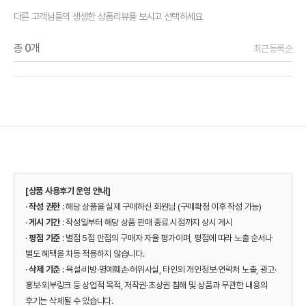
다른 고객님들의 생생한 상품리뷰를 보시고 선택하세요
총
0
개
최근등록순
[상품 사용후기 운영 안내]
·
작성 권한
: 해당 상품을 실제 구매하신 회원님 (구매확정 이후 작성 가능)
·
게시 기간
: 작성일부터 해당 상품 판매 종료 시점까지 상시 게시
·
평점 기준
: 별점 5점 만점의 구매자 자율 평가이며, 평점에 따라 노출 순서나
별도 혜택을 차등 적용하지 않습니다.
·
삭제 기준
: 욕설·비방·명예훼손·허위사실, 타인의 개인정보·연락처 노출, 광고·
홍보·외부링크 등 상업적 목적, 저작권·초상권 침해 및 상품과 무관한 내용의
후기는 삭제될 수 있습니다.