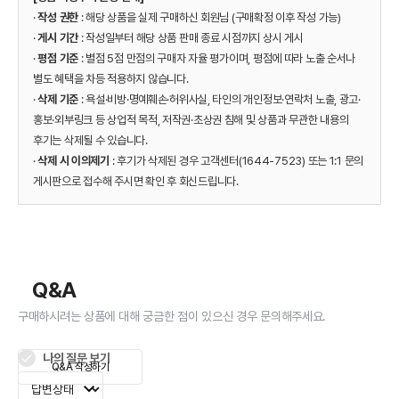
·
작성 권한
: 해당 상품을 실제 구매하신 회원님 (구매확정 이후 작성 가능)
·
게시 기간
: 작성일부터 해당 상품 판매 종료 시점까지 상시 게시
·
평점 기준
: 별점 5점 만점의 구매자 자율 평가이며, 평점에 따라 노출 순서나
별도 혜택을 차등 적용하지 않습니다.
·
삭제 기준
: 욕설·비방·명예훼손·허위사실, 타인의 개인정보·연락처 노출, 광고·
홍보·외부링크 등 상업적 목적, 저작권·초상권 침해 및 상품과 무관한 내용의
후기는 삭제될 수 있습니다.
·
삭제 시 이의제기
: 후기가 삭제된 경우 고객센터(1644-7523) 또는 1:1 문의
게시판으로 접수해 주시면 확인 후 회신드립니다.
Q&A
구매하시려는 상품에 대해 궁금한 점이 있으신 경우 문의해주세요.
나의 질문 보기
Q&A 작성하기