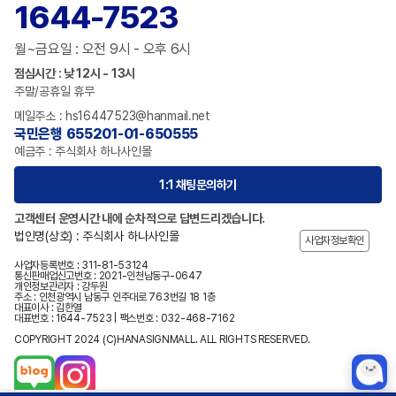
1644-7523
월~금요일 : 오전 9시 - 오후 6시
점심시간 : 낮 12시 - 13시
주말/공휴일 휴무
메일주소 : hs16447523@hanmail.net
국민은행 655201-01-650555
예금주 : 주식회사 하나사인몰
1:1 채팅문의하기
고객센터 운영시간 내에 순차적으로 답변드리겠습니다.
법인명(상호) : 주식회사 하나사인몰
사업자정보확인
사업자등록번호 : 311-81-53124
통신판매업신고번호 : 2021-인천남동구-0647
개인정보관리자 : 강두원
주소 : 인천광역시 남동구 인주대로 763번길 18 1층
대표이사 : 김한열
대표번호 : 1644-7523 | 팩스번호 : 032-468-7162
COPYRIGHT 2024 (C)HANASIGNMALL. ALL RIGHTS RESERVED.