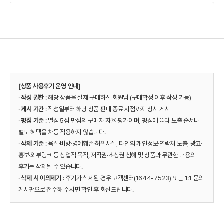
[상품 사용후기 운영 안내]
·
작성 권한
: 해당 상품을 실제 구매하신 회원님 (구매확정 이후 작성 가능)
·
게시 기간
: 작성일부터 해당 상품 판매 종료 시점까지 상시 게시
·
평점 기준
: 별점 5점 만점의 구매자 자율 평가이며, 평점에 따라 노출 순서나
별도 혜택을 차등 적용하지 않습니다.
·
삭제 기준
: 욕설·비방·명예훼손·허위사실, 타인의 개인정보·연락처 노출, 광고·
홍보·외부링크 등 상업적 목적, 저작권·초상권 침해 및 상품과 무관한 내용의
후기는 삭제될 수 있습니다.
·
삭제 시 이의제기
: 후기가 삭제된 경우 고객센터(1644-7523) 또는 1:1 문의
게시판으로 접수해 주시면 확인 후 회신드립니다.