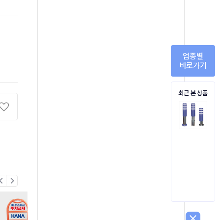
업종별
바로가기
최근 본 상품
on_left
chevron_right
close