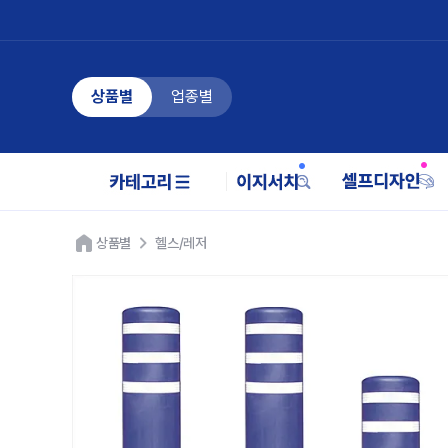
상품별
업종별
상품별
헬스/레저