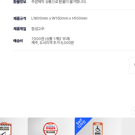
환불정보
주문제작 상품으로 환불이 불가합니다.
L1800mm x W150mm x H100mm
제품규격
제품재질
합성고무
7,000원 (상품 1개당 부과)
배송비
제주, 도서지역 추가 6,000원
chevr