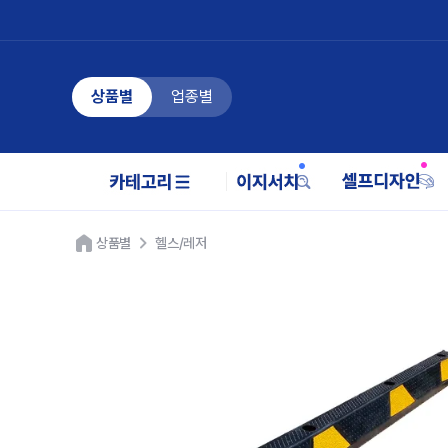
상품별
업종별
상품별
헬스/레저