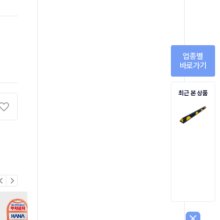
업종별
바로가기
최근 본 상품
on_left
chevron_right
close