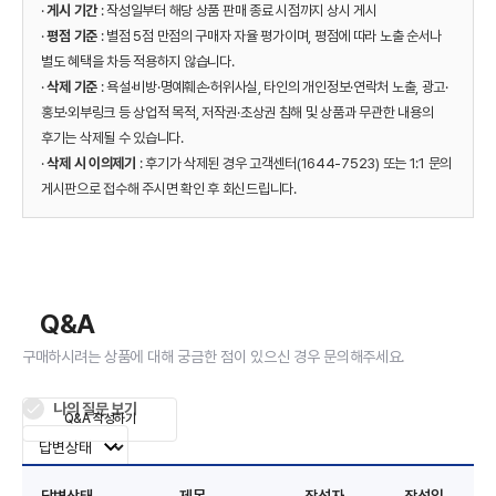
·
게시 기간
: 작성일부터 해당 상품 판매 종료 시점까지 상시 게시
·
평점 기준
: 별점 5점 만점의 구매자 자율 평가이며, 평점에 따라 노출 순서나
별도 혜택을 차등 적용하지 않습니다.
·
삭제 기준
: 욕설·비방·명예훼손·허위사실, 타인의 개인정보·연락처 노출, 광고·
홍보·외부링크 등 상업적 목적, 저작권·초상권 침해 및 상품과 무관한 내용의
후기는 삭제될 수 있습니다.
·
삭제 시 이의제기
: 후기가 삭제된 경우 고객센터(1644-7523) 또는 1:1 문의
게시판으로 접수해 주시면 확인 후 회신드립니다.
Q&A
구매하시려는 상품에 대해 궁금한 점이 있으신 경우 문의해주세요.
나의 질문 보기
Q&A 작성하기
답변상태
제목
작성자
작성일