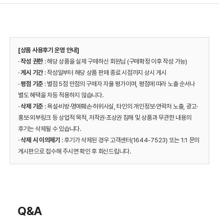
[상품 사용후기 운영 안내]
·
작성 권한
: 해당 상품을 실제 구매하신 회원님 (구매확정 이후 작성 가능)
·
게시 기간
: 작성일부터 해당 상품 판매 종료 시점까지 상시 게시
·
평점 기준
: 별점 5점 만점의 구매자 자율 평가이며, 평점에 따라 노출 순서나
별도 혜택을 차등 적용하지 않습니다.
·
삭제 기준
: 욕설·비방·명예훼손·허위사실, 타인의 개인정보·연락처 노출, 광고·
홍보·외부링크 등 상업적 목적, 저작권·초상권 침해 및 상품과 무관한 내용의
후기는 삭제될 수 있습니다.
·
삭제 시 이의제기
: 후기가 삭제된 경우 고객센터(1644-7523) 또는 1:1 문의
게시판으로 접수해 주시면 확인 후 회신드립니다.
Q&A