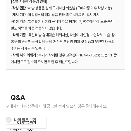
[상품 사용후기 운영 안내]
·
작성 권한
: 해당 상품을 실제 구매하신 회원님 (구매확정 이후 작성 가능)
·
게시 기간
: 작성일부터 해당 상품 판매 종료 시점까지 상시 게시
·
평점 기준
: 별점 5점 만점의 구매자 자율 평가이며, 평점에 따라 노출 순서나
별도 혜택을 차등 적용하지 않습니다.
·
삭제 기준
: 욕설·비방·명예훼손·허위사실, 타인의 개인정보·연락처 노출, 광고·
홍보·외부링크 등 상업적 목적, 저작권·초상권 침해 및 상품과 무관한 내용의
후기는 삭제될 수 있습니다.
·
삭제 시 이의제기
: 후기가 삭제된 경우 고객센터(1644-7523) 또는 1:1 문의
게시판으로 접수해 주시면 확인 후 회신드립니다.
Q&A
구매하시려는 상품에 대해 궁금한 점이 있으신 경우 문의해주세요.
나의 질문 보기
Q&A 작성하기