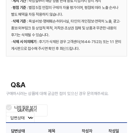
·
게시 기간
: 작성일부터 해당 상품 판매 종료 시점까지 상시 게시
·
평점 기준
: 별점 5점 만점의 구매자 자율 평가이며, 평점에 따라 노출 순서나
별도 혜택을 차등 적용하지 않습니다.
·
삭제 기준
: 욕설·비방·명예훼손·허위사실, 타인의 개인정보·연락처 노출, 광고·
홍보·외부링크 등 상업적 목적, 저작권·초상권 침해 및 상품과 무관한 내용의
후기는 삭제될 수 있습니다.
·
삭제 시 이의제기
: 후기가 삭제된 경우 고객센터(1644-7523) 또는 1:1 문의
게시판으로 접수해 주시면 확인 후 회신드립니다.
Q&A
구매하시려는 상품에 대해 궁금한 점이 있으신 경우 문의해주세요.
나의 질문 보기
Q&A 작성하기
답변상태
제목
작성자
작성일