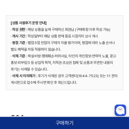
[상품 사용후기 운영 안내]
·
작성 권한
: 해당 상품을 실제 구매하신 회원님 (구매확정 이후 작성 가능)
·
게시 기간
: 작성일부터 해당 상품 판매 종료 시점까지 상시 게시
·
평점 기준
: 별점 5점 만점의 구매자 자율 평가이며, 평점에 따라 노출 순서나
별도 혜택을 차등 적용하지 않습니다.
·
삭제 기준
: 욕설·비방·명예훼손·허위사실, 타인의 개인정보·연락처 노출, 광고·
홍보·외부링크 등 상업적 목적, 저작권·초상권 침해 및 상품과 무관한 내용의
후기는 삭제될 수 있습니다.
·
삭제 시 이의제기
: 후기가 삭제된 경우 고객센터(1644-7523) 또는 1:1 문의
게시판으로 접수해 주시면 확인 후 회신드립니다.
Q&A
구매하기
구매하시려는 상품에 대해 궁금한 점이 있으신 경우 문의해주세요.
홈
카테고리
상품검색
로그인