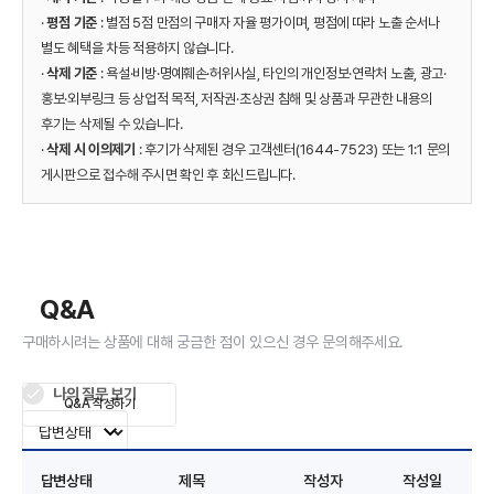
·
평점 기준
: 별점 5점 만점의 구매자 자율 평가이며, 평점에 따라 노출 순서나
별도 혜택을 차등 적용하지 않습니다.
·
삭제 기준
: 욕설·비방·명예훼손·허위사실, 타인의 개인정보·연락처 노출, 광고·
홍보·외부링크 등 상업적 목적, 저작권·초상권 침해 및 상품과 무관한 내용의
후기는 삭제될 수 있습니다.
·
삭제 시 이의제기
: 후기가 삭제된 경우 고객센터(1644-7523) 또는 1:1 문의
게시판으로 접수해 주시면 확인 후 회신드립니다.
Q&A
구매하시려는 상품에 대해 궁금한 점이 있으신 경우 문의해주세요.
나의 질문 보기
Q&A 작성하기
답변상태
제목
작성자
작성일