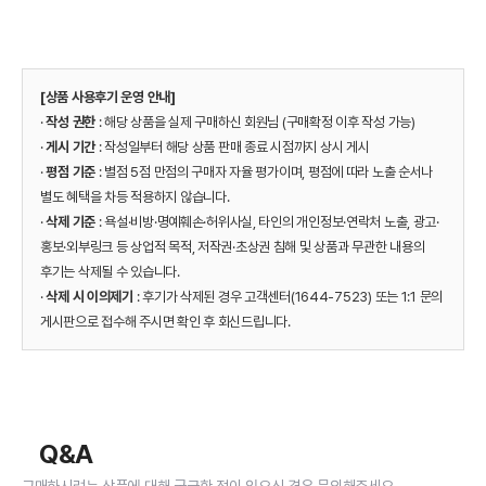
[상품 사용후기 운영 안내]
·
작성 권한
: 해당 상품을 실제 구매하신 회원님 (구매확정 이후 작성 가능)
·
게시 기간
: 작성일부터 해당 상품 판매 종료 시점까지 상시 게시
·
평점 기준
: 별점 5점 만점의 구매자 자율 평가이며, 평점에 따라 노출 순서나
별도 혜택을 차등 적용하지 않습니다.
·
삭제 기준
: 욕설·비방·명예훼손·허위사실, 타인의 개인정보·연락처 노출, 광고·
홍보·외부링크 등 상업적 목적, 저작권·초상권 침해 및 상품과 무관한 내용의
후기는 삭제될 수 있습니다.
·
삭제 시 이의제기
: 후기가 삭제된 경우 고객센터(1644-7523) 또는 1:1 문의
게시판으로 접수해 주시면 확인 후 회신드립니다.
Q&A