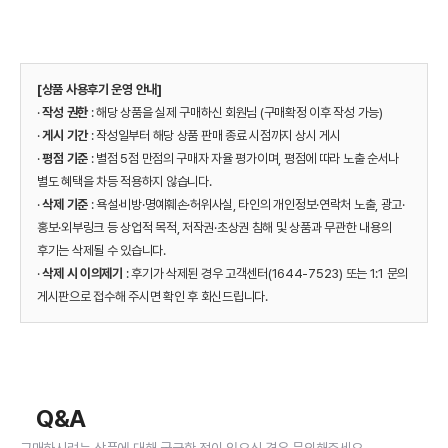
[상품 사용후기 운영 안내]
·
작성 권한
: 해당 상품을 실제 구매하신 회원님 (구매확정 이후 작성 가능)
·
게시 기간
: 작성일부터 해당 상품 판매 종료 시점까지 상시 게시
·
평점 기준
: 별점 5점 만점의 구매자 자율 평가이며, 평점에 따라 노출 순서나
별도 혜택을 차등 적용하지 않습니다.
·
삭제 기준
: 욕설·비방·명예훼손·허위사실, 타인의 개인정보·연락처 노출, 광고·
홍보·외부링크 등 상업적 목적, 저작권·초상권 침해 및 상품과 무관한 내용의
후기는 삭제될 수 있습니다.
·
삭제 시 이의제기
: 후기가 삭제된 경우 고객센터(1644-7523) 또는 1:1 문의
게시판으로 접수해 주시면 확인 후 회신드립니다.
Q&A