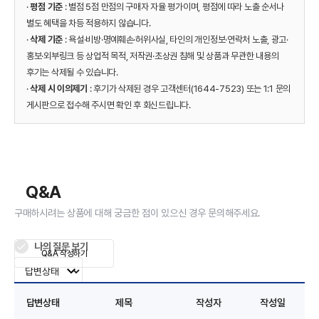
·
평점 기준
: 별점 5점 만점의 구매자 자율 평가이며, 평점에 따라 노출 순서나
별도 혜택을 차등 적용하지 않습니다.
·
삭제 기준
: 욕설·비방·명예훼손·허위사실, 타인의 개인정보·연락처 노출, 광고·
홍보·외부링크 등 상업적 목적, 저작권·초상권 침해 및 상품과 무관한 내용의
후기는 삭제될 수 있습니다.
·
삭제 시 이의제기
: 후기가 삭제된 경우 고객센터(1644-7523) 또는 1:1 문의
게시판으로 접수해 주시면 확인 후 회신드립니다.
Q&A
구매하시려는 상품에 대해 궁금한 점이 있으신 경우 문의해주세요.
나의 질문 보기
Q&A 작성하기
답변상태
제목
작성자
작성일