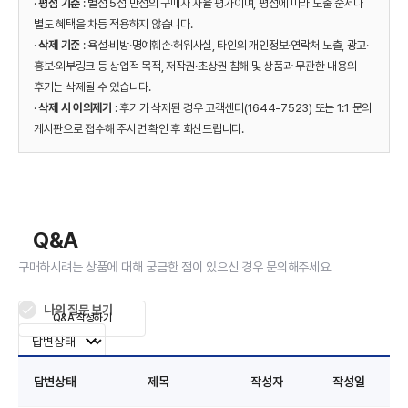
·
평점 기준
: 별점 5점 만점의 구매자 자율 평가이며, 평점에 따라 노출 순서나
별도 혜택을 차등 적용하지 않습니다.
·
삭제 기준
: 욕설·비방·명예훼손·허위사실, 타인의 개인정보·연락처 노출, 광고·
홍보·외부링크 등 상업적 목적, 저작권·초상권 침해 및 상품과 무관한 내용의
후기는 삭제될 수 있습니다.
·
삭제 시 이의제기
: 후기가 삭제된 경우 고객센터(1644-7523) 또는 1:1 문의
게시판으로 접수해 주시면 확인 후 회신드립니다.
Q&A
구매하시려는 상품에 대해 궁금한 점이 있으신 경우 문의해주세요.
나의 질문 보기
Q&A 작성하기
답변상태
제목
작성자
작성일