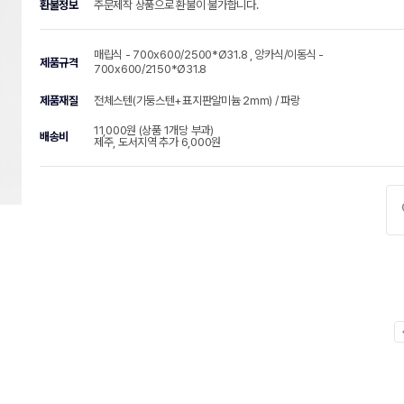
환불정보
주문제작 상품으로 환불이 불가합니다.
매립식 - 700x600/2500*Ø31.8 , 앙카식/이동식 -
제품규격
700x600/2150*Ø31.8
제품재질
전체스텐(기둥스텐+표지판알미늄 2mm) / 파랑
11,000원 (상품 1개당 부과)
배송비
제주, 도서지역 추가 6,000원
chevr