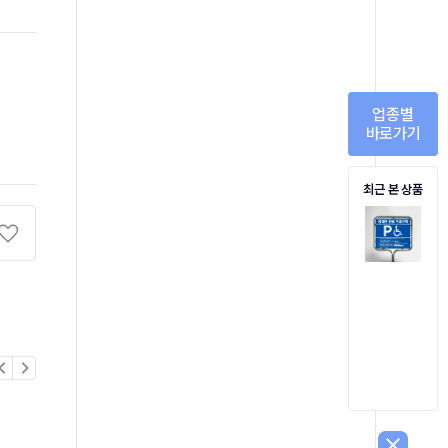
업종별
바로가기
최근 본 상품
on_left
chevron_right
close