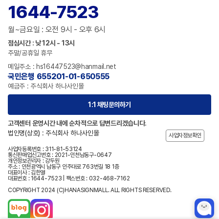
1644-7523
월~금요일 : 오전 9시 - 오후 6시
점심시간 : 낮 12시 - 13시
주말/공휴일 휴무
메일주소 : hs16447523@hanmail.net
국민은행 655201-01-650555
예금주 : 주식회사 하나사인몰
1:1 채팅문의하기
고객센터 운영시간 내에 순차적으로 답변드리겠습니다.
법인명(상호) : 주식회사 하나사인몰
사업자정보확인
사업자등록번호 : 311-81-53124
통신판매업신고번호 : 2021-인천남동구-0647
개인정보관리자 : 강두원
주소 : 인천광역시 남동구 인주대로 763번길 18 1층
대표이사 : 김한열
대표번호 : 1644-7523 | 팩스번호 : 032-468-7162
COPYRIGHT 2024 (C)HANASIGNMALL. ALL RIGHTS RESERVED.