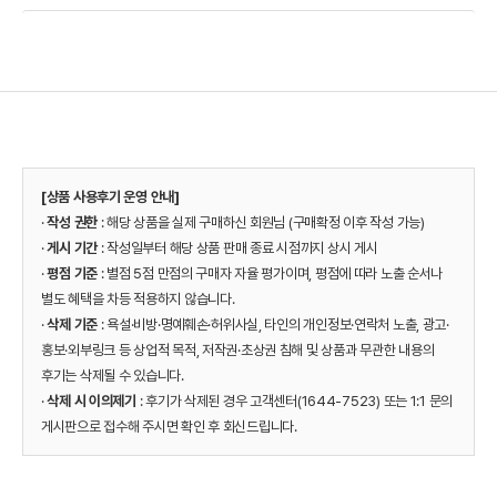
[상품 사용후기 운영 안내]
·
작성 권한
: 해당 상품을 실제 구매하신 회원님 (구매확정 이후 작성 가능)
·
게시 기간
: 작성일부터 해당 상품 판매 종료 시점까지 상시 게시
·
평점 기준
: 별점 5점 만점의 구매자 자율 평가이며, 평점에 따라 노출 순서나
별도 혜택을 차등 적용하지 않습니다.
·
삭제 기준
: 욕설·비방·명예훼손·허위사실, 타인의 개인정보·연락처 노출, 광고·
홍보·외부링크 등 상업적 목적, 저작권·초상권 침해 및 상품과 무관한 내용의
후기는 삭제될 수 있습니다.
·
삭제 시 이의제기
: 후기가 삭제된 경우 고객센터(1644-7523) 또는 1:1 문의
게시판으로 접수해 주시면 확인 후 회신드립니다.