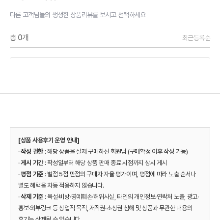
다른 고객님들의 생생한 상품리뷰를 보시고 선택하세요
총
0
개
최근등록순
[상품 사용후기 운영 안내]
·
작성 권한
: 해당 상품을 실제 구매하신 회원님 (구매확정 이후 작성 가능)
·
게시 기간
: 작성일부터 해당 상품 판매 종료 시점까지 상시 게시
·
평점 기준
: 별점 5점 만점의 구매자 자율 평가이며, 평점에 따라 노출 순서나
별도 혜택을 차등 적용하지 않습니다.
·
삭제 기준
: 욕설·비방·명예훼손·허위사실, 타인의 개인정보·연락처 노출, 광고·
홍보·외부링크 등 상업적 목적, 저작권·초상권 침해 및 상품과 무관한 내용의
후기는 삭제될 수 있습니다.