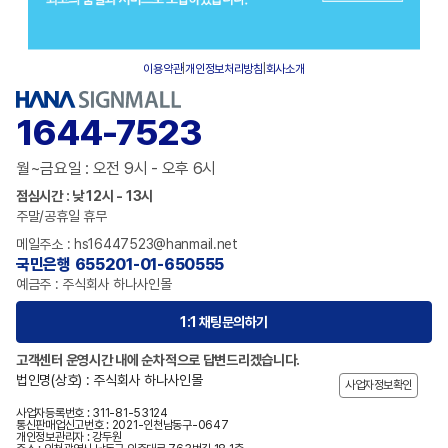
이용약관
|
개인정보처리방침
|
회사소개
1644-7523
월~금요일 : 오전 9시 - 오후 6시
점심시간 : 낮 12시 - 13시
주말/공휴일 휴무
메일주소 : hs16447523@hanmail.net
국민은행 655201-01-650555
예금주 : 주식회사 하나사인몰
1:1 채팅문의하기
고객센터 운영시간 내에 순차적으로 답변드리겠습니다.
법인명(상호) : 주식회사 하나사인몰
사업자정보확인
사업자등록번호 : 311-81-53124
통신판매업신고번호 : 2021-인천남동구-0647
개인정보관리자 : 강두원