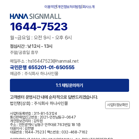
이용약관
|
개인정보처리방침
|
회사소개
1644-7523
월~금요일 : 오전 9시 - 오후 6시
점심시간 : 낮 12시 - 13시
주말/공휴일 휴무
메일주소 : hs16447523@hanmail.net
국민은행 655201-01-650555
예금주 : 주식회사 하나사인몰
1:1 채팅문의하기
고객센터 운영시간 내에 순차적으로 답변드리겠습니다.
법인명(상호) : 주식회사 하나사인몰
사업자정보확인
사업자등록번호 : 311-81-53124
통신판매업신고번호 : 2021-인천남동구-0647
개인정보관리자 : 강두원
주소 : 인천광역시 남동구 인주대로 763번길 18 1층
대표이사 : 김한열
대표번호 : 1644-7523 | 팩스번호 : 032-468-7162