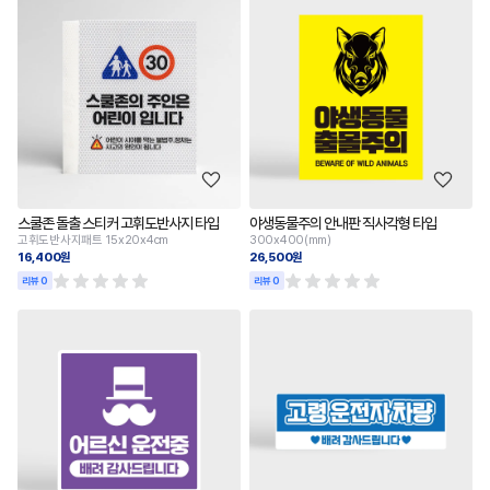
스쿨존 돌출 스티커 고휘도반사지 타입
야생동물주의 안내판 직사각형 타입
고휘도반사지패트 15x20x4cm
300x400(mm)
16,400원
26,500원
리뷰 0
리뷰 0