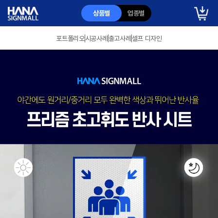
상품별
업종별
포트폴리오
시공사례
출고사례
셀프 디자인