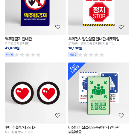
역주행금지 안내판
우회전시 일단멈춤 안내판 세로타입
역주행금지 안내판
우회전시 일단멈춤 안내판 세로타입
42,600원
16,100원
리뷰 0
리뷰 0
후미 추돌 방지 스티커
비상대피집결장소 축광 반사 안내판
묶음상품
후미 추돌 방지 스티커