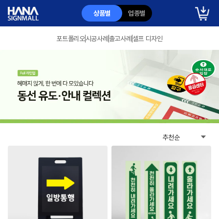
상품별
업종별
포트폴리오
시공사례
출고사례
셀프 디자인