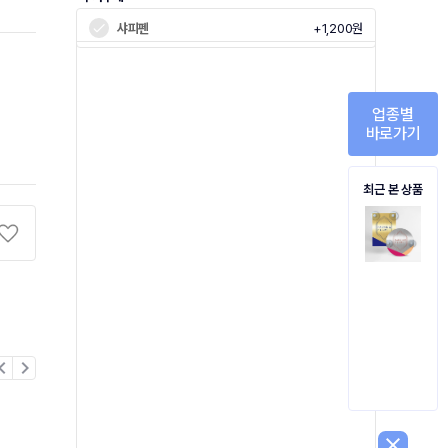
샤피펜
+1,200원
)
업종별
바로가기
최근 본 상품
on_left
chevron_right
close