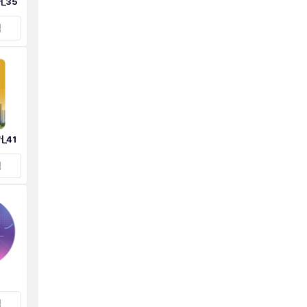
_35
택
_41
택
택