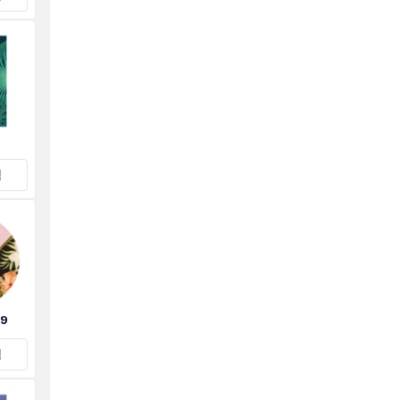
택
9
택