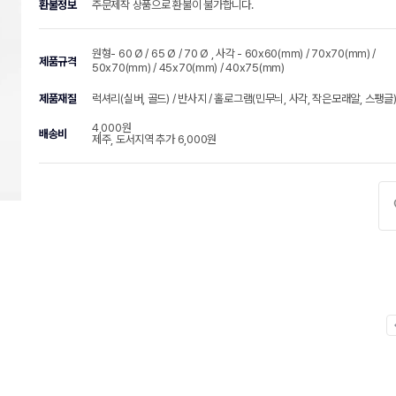
환불정보
주문제작 상품으로 환불이 불가합니다.
원형- 60 Ø / 65 Ø / 70 Ø , 사각 - 60x60(mm) / 70x70(mm) /
제품규격
50x70(mm) / 45x70(mm) / 40x75(mm)
제품재질
럭셔리(실버, 골드) / 반사지 / 홀로그램(민무늬, 사각, 작은모래알, 스팽글
4,000원
배송비
제주, 도서지역 추가 6,000원
chevr