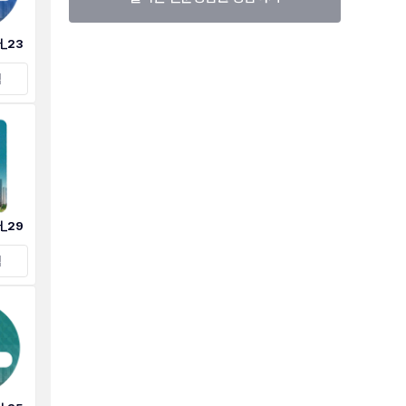
_23
택
_29
택