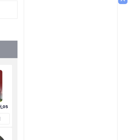
_05
택