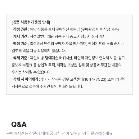
[상품 사용후기 운영 안내]
·
작성 권한
: 해당 상품을 실제 구매하신 회원님 (구매확정 이후 작성 가능)
·
게시 기간
: 작성일부터 해당 상품 판매 종료 시점까지 상시 게시
·
평점 기준
: 별점 5점 만점의 구매자 자율 평가이며, 평점에 따라 노출 순서나
별도 혜택을 차등 적용하지 않습니다.
·
삭제 기준
: 욕설·비방·명예훼손·허위사실, 타인의 개인정보·연락처 노출, 광고·
홍보·외부링크 등 상업적 목적, 저작권·초상권 침해 및 상품과 무관한 내용의
후기는 삭제될 수 있습니다.
·
삭제 시 이의제기
: 후기가 삭제된 경우 고객센터(1644-7523) 또는 1:1 문의
게시판으로 접수해 주시면 확인 후 회신드립니다.
Q&A
구매하시려는 상품에 대해 궁금한 점이 있으신 경우 문의해주세요.