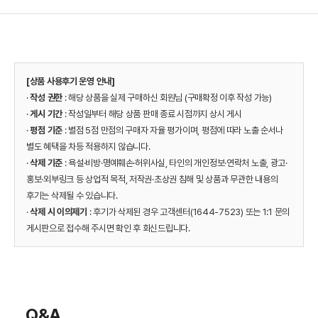
[상품 사용후기 운영 안내]
·
작성 권한
: 해당 상품을 실제 구매하신 회원님 (구매확정 이후 작성 가능)
·
게시 기간
: 작성일부터 해당 상품 판매 종료 시점까지 상시 게시
·
평점 기준
: 별점 5점 만점의 구매자 자율 평가이며, 평점에 따라 노출 순서나
별도 혜택을 차등 적용하지 않습니다.
·
삭제 기준
: 욕설·비방·명예훼손·허위사실, 타인의 개인정보·연락처 노출, 광고·
홍보·외부링크 등 상업적 목적, 저작권·초상권 침해 및 상품과 무관한 내용의
후기는 삭제될 수 있습니다.
·
삭제 시 이의제기
: 후기가 삭제된 경우 고객센터(1644-7523) 또는 1:1 문의
게시판으로 접수해 주시면 확인 후 회신드립니다.
Q&A