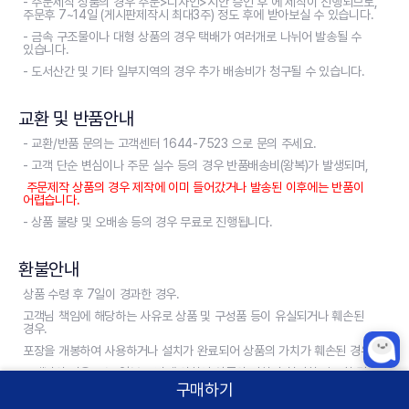
- 주문제작 상품의 경우 주문>디자인>시안 승인 후 에 제작이 진행되므로,
주문후 7~14일 (게시판제작시 최대3주) 정도 후에 받아보실 수 있습니다.
- 금속 구조물이나 대형 상품의 경우 택배가 여러개로 나뉘어 발송될 수
있습니다.
- 도서산간 및 기타 일부지역의 경우 추가 배송비가 청구될 수 있습니다.
교환 및 반품안내
- 교환/반품 문의는 고객센터 1644-7523 으로 문의 주세요.
- 고객 단순 변심이나 주문 실수 등의 경우 반품배송비(왕복)가 발생되며,
주문제작 상품의 경우 제작에 이미 들어갔거나 발송된 이후에는 반품이
어렵습니다.
- 상품 불량 및 오배송 등의 경우 무료로 진행됩니다.
환불안내
상품 수령 후 7일이 경과한 경우.
고객님 책임에 해당하는 사유로 상품 및 구성품 등이 유실되거나 훼손된
경우.
포장을 개봉하여 사용하거나 설치가 완료되어 상품의 가치가 훼손된 경우.
고객님의 사용 또는 일부 소비에 의하여 상품의 가치가 현저히 감소한 경우.
구매하기
반송시 물건이 훼손되어 상품 가치를 상실한 경우.
홈
카테고리
상품검색
로그인