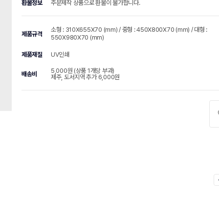
환불정보
주문제작 상품으로 환불이 불가합니다.
소형 : 310X655X70 (mm) / 중형 : 450X800X70 (mm) / 대형 :
제품규격
550X980X70 (mm)
제품재질
UV인쇄
5,000원 (상품 1개당 부과)
배송비
제주, 도서지역 추가 6,000원
chevr