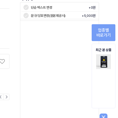
단순 텍스트 변경
+0원
문구/상호변경(원본제공시)
+5,000원
업종별
바로가기
최근 본 상품
on_left
chevron_right
close