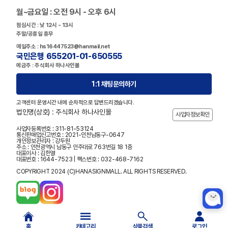
월~금요일 : 오전 9시 - 오후 6시
점심시간 : 낮 12시 - 13시
주말/공휴일 휴무
메일주소 : hs16447523@hanmail.net
국민은행 655201-01-650555
예금주 : 주식회사 하나사인몰
1:1 채팅문의하기
고객센터 운영시간 내에 순차적으로 답변드리겠습니다.
법인명(상호) : 주식회사 하나사인몰
사업자정보확인
사업자등록번호 : 311-81-53124
통신판매업신고번호 : 2021-인천남동구-0647
개인정보관리자 : 강두원
주소 : 인천광역시 남동구 인주대로 763번길 18 1층
대표이사 : 김한열
대표번호 : 1644-7523 | 팩스번호 : 032-468-7162
COPYRIGHT 2024 (C)HANASIGNMALL. ALL RIGHTS RESERVED.
홈
카테고리
상품검색
로그인