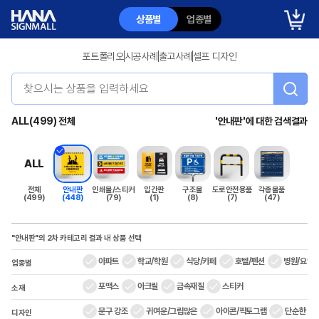
상품별
업종별
포트폴리오
시공사례
출고사례
셀프 디자인
ALL(499) 전체
'
안내판
'에 대한 검색결과
ALL
전체
안내판
인쇄물/스티커
입간판
구조물
도로안전용품
각종물품
(499)
(448)
(79)
(1)
(8)
(7)
(47)
"안내판"
의 2차 카테고리
결과 내 상품 선택
아파트
학교/학원
식당/카페
호텔/펜션
병원/요양
업종별
포맥스
아크릴
금속재질
스티커
소재
문구 강조
귀여운/그림많은
아이콘/픽토그램
단순한
디자인