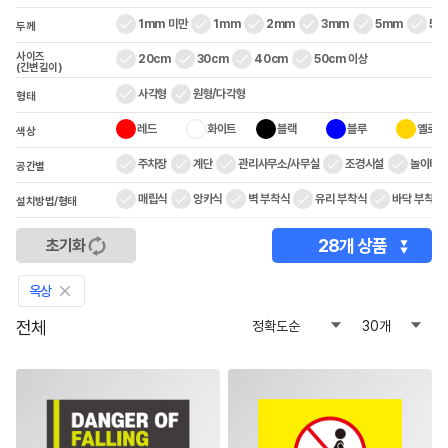
1mm 미만
1mm
2mm
3mm
5mm
5m
두께
사이즈
20cm
30cm
40cm
50cm 이상
(긴변길이)
사각형
원형/다각형
형태
레드
화이트
블랙
블루
옐로우
색상
주차장
계단
관리사무소/사무실
조경시설
놀이터/
공간별
매립식
앙카식
벽 부착식
유리 부착식
바닥 부착식
설치방법/형태
28
개 상품
초기화
close
옥상
전체