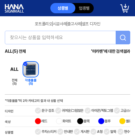
상품별
업종별
포트폴리오
시공사례
출고사례
셀프 디자인
ALL(5) 전체
'
마카펜
'에 대한 검색결과
ALL
전체
각종물품
(5)
(5)
"각종물품"
의 2차 카테고리
결과 내 상품 선택
문구 강조
귀여운/그림많은
아이콘/픽토그램
고급스러
디자인
레드
화이트
블랙
블루
옐로우
색상
주차스티커
안내판
게시판
A형
말뚝
현수막/
상품별