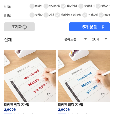
아파트
학교/학원
식당/카페
호텔/펜션
병원/요양
업종별
주차장
계단
관리사무소/사무실
조경시설
놀이터/
공간별
5
개 상품
초기화
전체
마카펜 빨강 2개입
마카펜 파랑 2개입
2,600원
2,600원